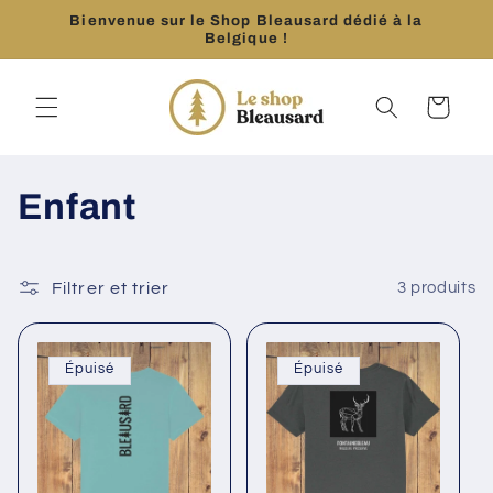
et
Bienvenue sur le Shop Bleausard dédié à la
passer
Belgique !
au
contenu
Panier
C
Enfant
o
l
Filtrer et trier
3 produits
l
Épuisé
Épuisé
e
c
t