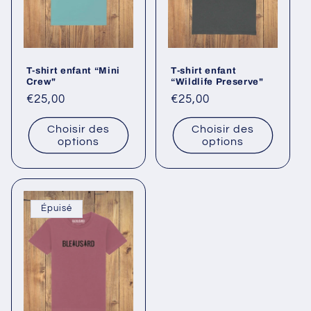
i
o
T-shirt enfant “Mini
T-shirt enfant
n
Crew"
“Wildlife Preserve"
Prix
€25,00
Prix
€25,00
:
habituel
habituel
Choisir des
Choisir des
options
options
Épuisé