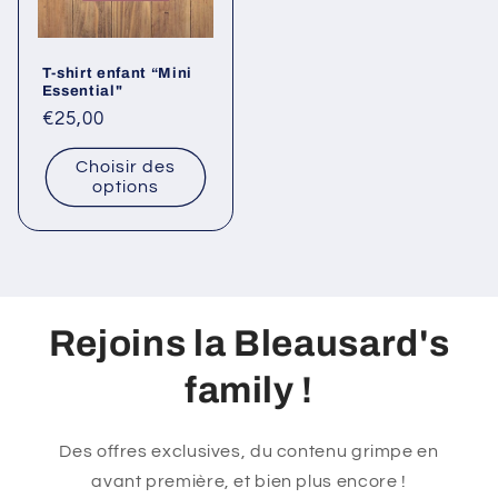
T-shirt enfant “Mini
Essential"
Prix
€25,00
habituel
Choisir des
options
Rejoins la Bleausard's
family !
Des offres exclusives, du contenu grimpe en
avant première, et bien plus encore !