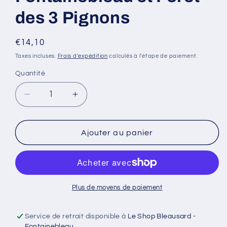
des 3 Pignons
Prix
€14,10
habituel
Taxes incluses.
Frais d'expédition
calculés à l'étape de paiement.
Quantité
Réduire
Augmenter
la
la
quantité
quantité
de
de
Ajouter au panier
2417OT
2417OT
Forêt
Forêt
de
de
Fontainebleau
Fontainebleau
et
et
Plus de moyens de paiement
Forêt
Forêt
des
des
Service de retrait disponible à
Le Shop Bleausard -
3
3
Fontainebleau